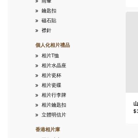
雨傘
鑰匙扣
磁石貼
襟針
個人化相片禮品
相片T恤
相片水晶座
相片瓷杯
相片瓷碟
相片行李牌
相片鑰匙扣
$
立體明信片
香港相片庫