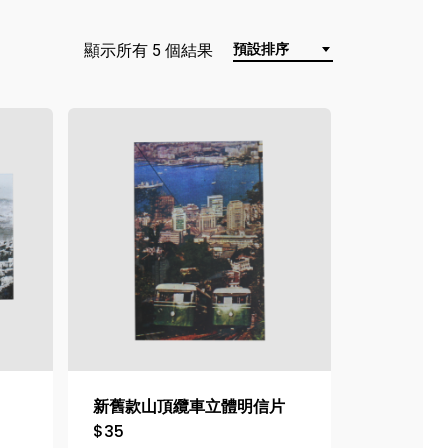
顯示所有 5 個結果
預設排序
新舊款山頂纜車立體明信片
$
35