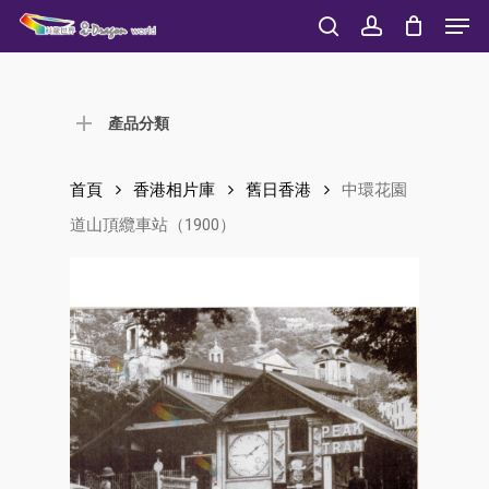
Men
Skip
to
search
account
Close
main
Menu
content
產品分類
首頁
香港相片庫
舊日香港
中環花園
道山頂纜車站（1900）