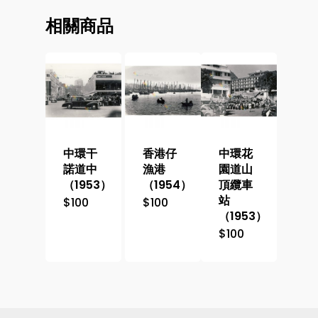
相關商品
中環干
香港仔
中環花
諾道中
漁港
園道山
（1953）
（1954）
頂纜車
站
$
100
$
100
（1953）
$
100