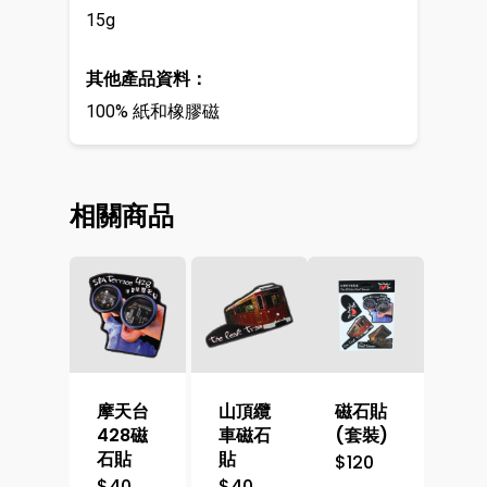
15g
其他產品資料：
100% 紙和橡膠磁
相關商品
摩天台
山頂纜
磁石貼
428磁
車磁石
(套裝)
石貼
貼
$
120
$
40
$
40