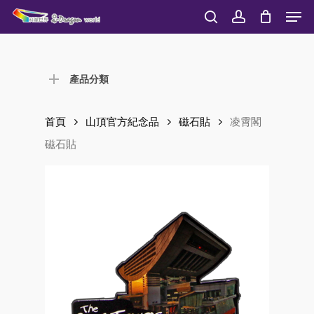
Men
Skip
to
search
account
Close
main
Menu
content
產品分類
首頁
山頂官方紀念品
磁石貼
凌霄閣
磁石貼