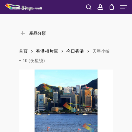
Men
Skip
to
search
account
Close
main
Menu
content
產品分類
首頁
香港相片庫
今日香港
天星小輪
– 10 (夜星號)