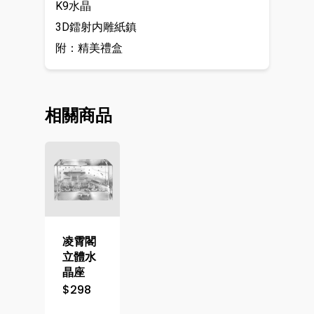
K9水晶
3D鐳射内雕紙鎮
附：精美禮盒
相關商品
凌霄閣
立體水
晶座
$
298