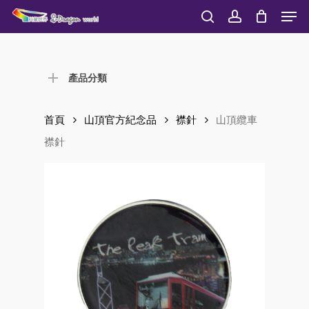
Men
Skip
to
search
account
Close
main
Menu
content
產品分類
首頁
山頂官方紀念品
襟針
山頂纜車
襟針