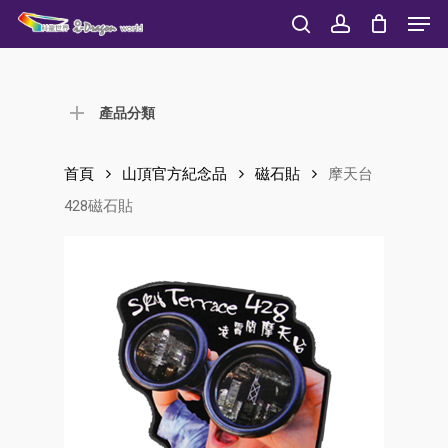
Men
Skip
to
search
account
Close
main
Menu
content
產品分類
首頁
山頂官方紀念品
磁石貼
摩天台
428磁石貼