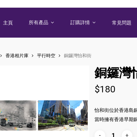
所有產品
訂購詳情
主頁
常見問題
香港相片庫
平行時空
銅鑼灣怡和街
銅鑼灣
$
180
怡和街位於香港島
當時擁有香港早期