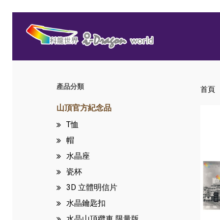
Skip
to
main
content
產品分類
首頁
Hit enter to search or ESC to close
山頂官方紀念品
T恤
帽
水晶座
瓷杯
3D 立體明信片
水晶鑰匙扣
水晶山頂纜車
限量版