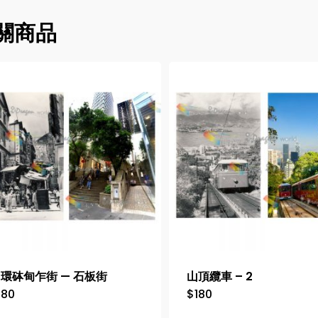
關商品
環砵甸乍街 — 石板街
山頂纜車 – 2
180
$
180