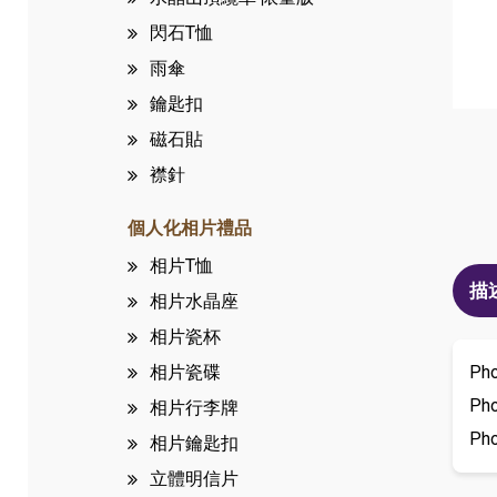
閃石T恤
雨傘
鑰匙扣
磁石貼
襟針
個人化相片禮品
相片T恤
描
相片水晶座
相片瓷杯
Ph
相片瓷碟
Ph
相片行李牌
Ph
相片鑰匙扣
立體明信片