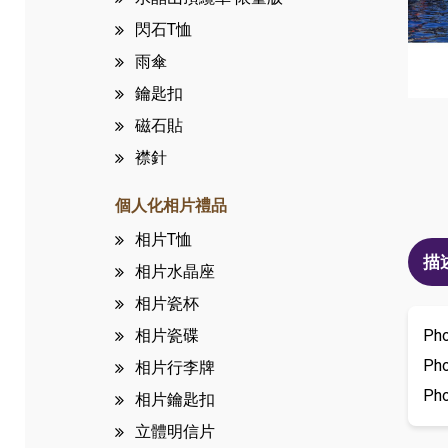
閃石T恤
雨傘
鑰匙扣
磁石貼
襟針
個人化相片禮品
相片T恤
描
相片水晶座
相片瓷杯
Ph
相片瓷碟
Ph
相片行李牌
Ph
相片鑰匙扣
立體明信片