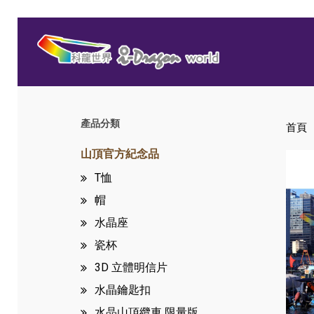
Skip
to
main
content
產品分類
首頁
Hit enter to search or ESC to close
山頂官方紀念品
T恤
帽
水晶座
瓷杯
3D 立體明信片
水晶鑰匙扣
水晶山頂纜車
限量版