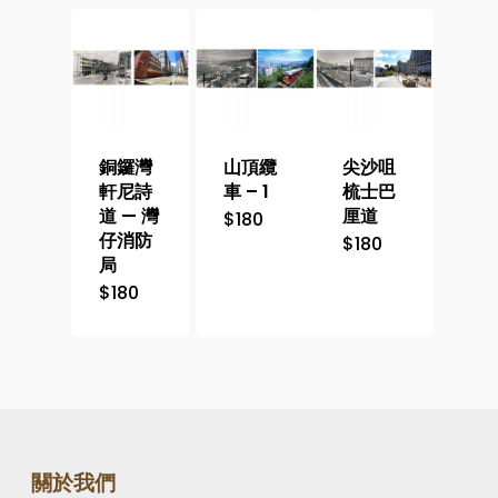
銅鑼灣
山頂纜
尖沙咀
軒尼詩
車 – 1
梳士巴
道 — 灣
厘道
$
180
仔消防
$
180
局
$
180
關於我們