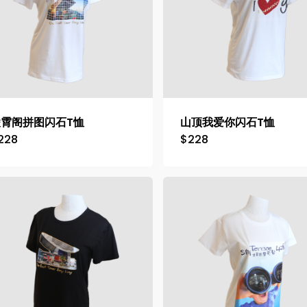
凌霄阁拼图闪石T恤
山顶我爱你闪石T恤
228
$
228