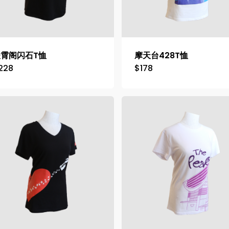
凌霄阁闪石T恤
摩天台428T恤
228
$
178