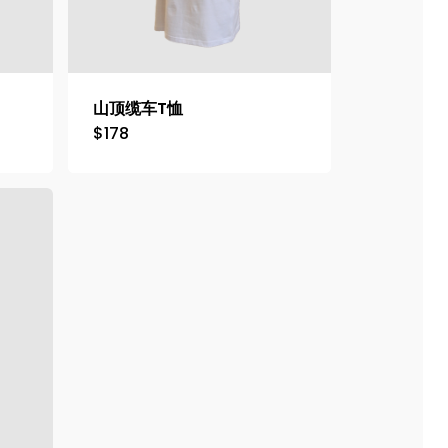
山顶缆车T恤
$
178