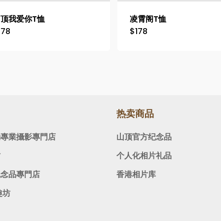
山顶我爱你T恤
凌霄阁T恤
178
$
178
热卖商品
動專業攝影專門店
山顶官方纪念品
坊
个人化相片礼品
紀念品專門店
香港相片库
趣坊