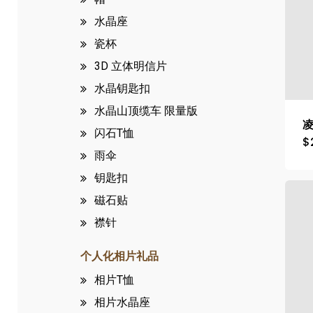
水晶座
瓷杯
3D 立体明信片
水晶钥匙扣
水晶山顶缆车
限量版
闪石T恤
$
雨伞
钥匙扣
磁石贴
襟针
个人化相片礼品
相片T恤
相片水晶座