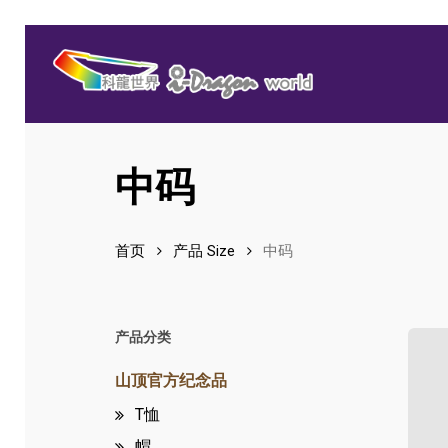
Skip
to
main
content
中码
Hit enter to search or ESC to close
首页
产品 Size
中码
产品分类
山顶官方纪念品
T恤
帽