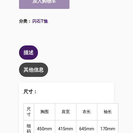
加入购物车
分类：
闪石T恤
描述
其他信息
尺寸：
尺
胸围
肩宽
衣长
袖长
寸
细
450mm
415mm
645mm
170mm
码