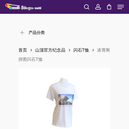
Men
Skip
to
search
account
Close
main
Menu
content
产品分类
首页
山顶官方纪念品
闪石T恤
凌霄阁
拼图闪石T恤