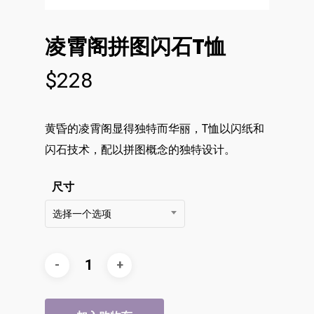
凌霄阁拼图闪石T恤
$
228
黄昏的凌霄阁显得独特而华丽，T恤以闪纸和
闪石技术，配以拼图概念的独特设计。
尺寸
选择一个选项