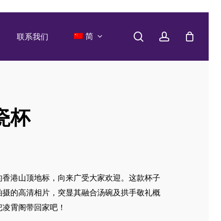
search
account
简
联系我们
瓷杯
的香港山顶地标，向来广受大家欢迎。这款杯子
拍摄的高清相片，突显其融合汤碗及拱手敬礼概
把凌霄阁带回家吧！