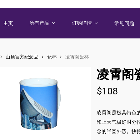
所有产品
订购详情
主页
常见问题
山顶官方纪念品
瓷杯
凌霄阁瓷杯
凌霄阁
$
108
凌霄阁是极具特色
印上天气极好时分
念的半圆外形。快