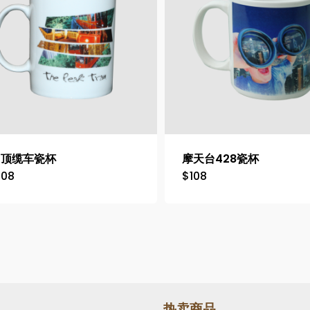
山顶缆车瓷杯
摩天台428瓷杯
108
$
108
热卖商品