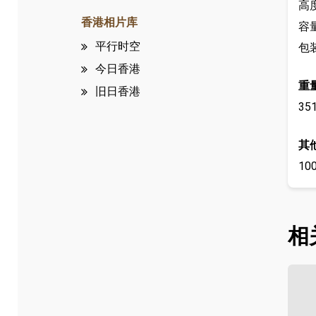
高
香港相片库
容量
平行时空
包装
今日香港
重
旧日香港
35
其
10
相