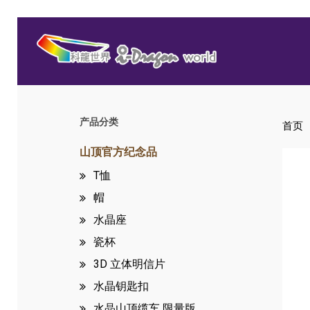
Skip
to
main
content
产品分类
首页
Hit enter to search or ESC to close
山顶官方纪念品
T恤
帽
水晶座
瓷杯
3D 立体明信片
水晶钥匙扣
水晶山顶缆车
限量版