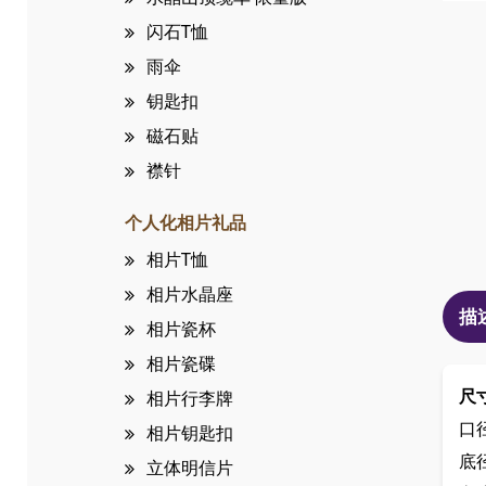
闪石T恤
雨伞
钥匙扣
磁石贴
襟针
个人化相片礼品
相片T恤
相片水晶座
描
相片瓷杯
相片瓷碟
尺
相片行李牌
口
相片钥匙扣
底
立体明信片