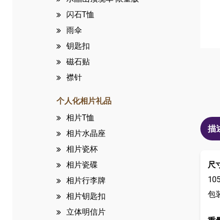
闪石T恤
雨伞
钥匙扣
磁石贴
襟针
个人化相片礼品
相片T恤
描
相片水晶座
相片瓷杯
尺
相片瓷碟
10
相片行李牌
包装
相片钥匙扣
立体明信片