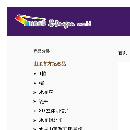
Skip
to
main
content
产品分类
首页
Hit enter to search or ESC to close
山顶官方纪念品
T恤
帽
水晶座
瓷杯
3D 立体明信片
水晶钥匙扣
水晶山顶缆车
限量版