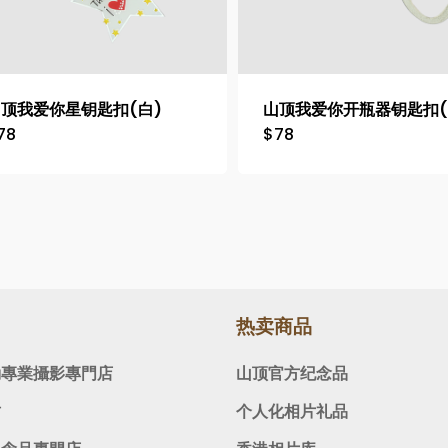
顶我爱你星钥匙扣(白)
山顶我爱你开瓶器钥匙扣(
78
$
78
热卖商品
動專業攝影專門店
山顶官方纪念品
坊
个人化相片礼品