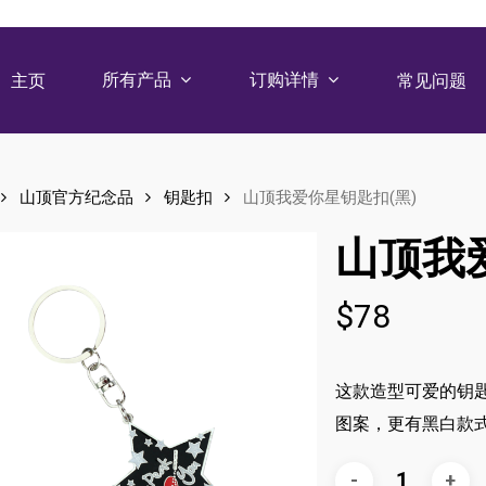
所有产品
订购详情
主页
常见问题
山顶官方纪念品
钥匙扣
山顶我爱你星钥匙扣(黑)
山顶我
$
78
这款造型可爱的钥
图案，更有黑白款