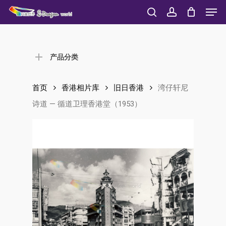
Men
Skip
to
search
account
Close
main
Menu
content
产品分类
首页
香港相片库
旧日香港
湾仔轩尼
诗道 — 循道卫理香港堂（1953）