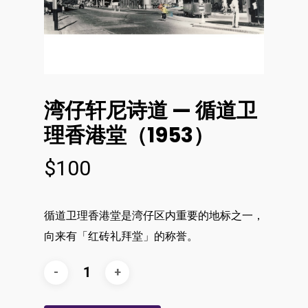
湾仔轩尼诗道 — 循道卫
理香港堂（1953）
$
100
循道卫理香港堂是湾仔区内重要的地标之一，
向来有「红砖礼拜堂」的称誉。